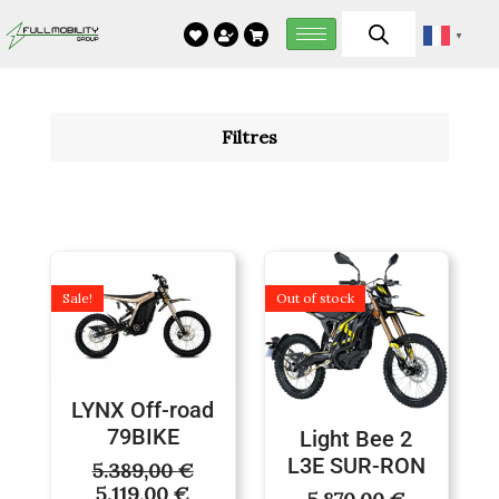
Aller
▼
au
contenu
Filtres
Le
Le
prix
prix
Sale!
Out of stock
initial
actuel
était :
est :
5.389,00 €.
5.119,00 €.
LYNX Off-road
79BIKE
Light Bee 2
L3E SUR-RON
5.389,00
€
5.119,00
€