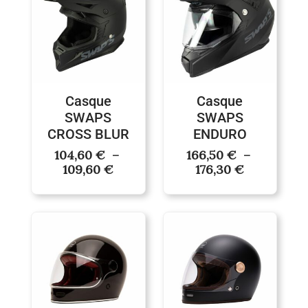
prix :
prix :
104,60 €
166,50 €
à
à
109,60 €
176,30 €
Casque
Casque
SWAPS
SWAPS
CROSS BLUR
ENDURO
104,60
€
–
166,50
€
–
109,60
€
176,30
€