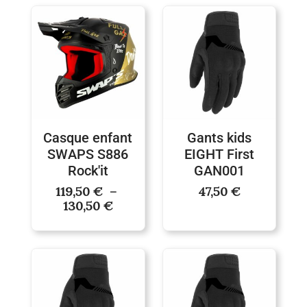
Plage
de
prix :
119,50 €
à
130,50 €
Casque enfant
Gants kids
SWAPS S886
EIGHT First
Rock'it
GAN001
119,50
€
–
47,50
€
130,50
€