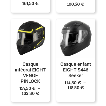
161,50
€
100,50
€
Plage
Plage
de
de
prix :
prix :
157,50 €
114,50 €
à
à
162,30 €
118,50 €
Casque
Casque enfant
intégral EIGHT
EIGHT S446
VENGE
Seeker
PINLOCK
114,50
€
–
118,50
€
157,50
€
–
162,30
€