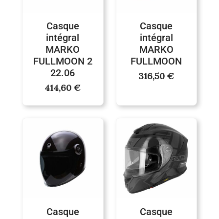
Casque
Casque
intégral
intégral
MARKO
MARKO
FULLMOON 2
FULLMOON
22.06
316,50
€
414,60
€
Plage
de
prix :
569,71 €
à
753,05 €
Casque
Casque