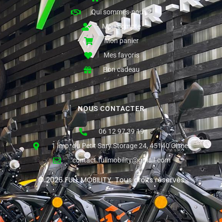
Qui sommes-nous ?
Mon compte
Mon panier
Mes favoris
Bon cadeau
NOUS CONTACTER
06 12 97 39 19
1 Imp. du Petit Sary Storage 24, 45140 Ormes
contact.fullmobility@gmail.com
© 2026 FULL MOBILITY. Tous droits réservés