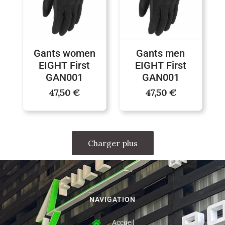
Gants women
Gants men
EIGHT First
EIGHT First
GAN001
GAN001
47,50
€
47,50
€
Charger plus
NAVIGATION
Accueil