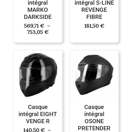
intégral
intégral S-LINE
MARKO
REVENGE
DARKSIDE
FIBRE
569,71
€
–
181,50
€
753,05
€
Plage
de
prix :
140,50 €
à
161,50 €
Casque
Casque
intégral EIGHT
intégral
VENGE R
OSONE
PRETENDER
140,50
€
–