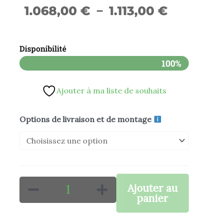
Plage
1.068,00
€
–
1.113,00
€
de
Disponibilité
prix :
100%
1.068,00
Ajouter à ma liste de souhaits
à
1.113,00 
quantité
Options de livraison et de montage
de
TD125
125cc
YX
Ajouter au
14/12
panier
KAYO