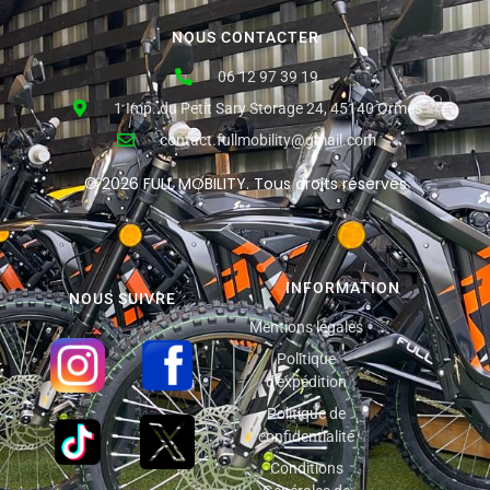
NOUS CONTACTER
06 12 97 39 19
1 Imp. du Petit Sary Storage 24, 45140 Ormes
contact.fullmobility@gmail.com
© 2026 FULL MOBILITY. Tous droits réservés
INFORMATION
NOUS SUIVRE
Mentions légales
Politique
d'expédition
Politique de
confidentialité
Conditions