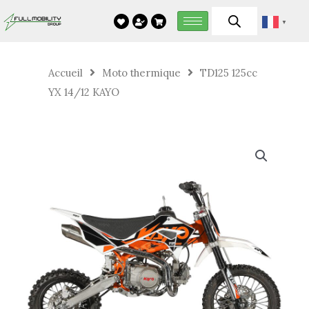
Aller
▼
au
contenu
Accueil
Moto thermique
TD125 125cc
YX 14/12 KAYO