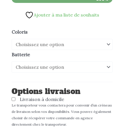
Ajouter à ma liste de souhaits
quantité
Coloris
de
Moto
Batterie
électrique
OFF-
R
SUPER
Options livraison
SOCO
Livraison à domicile
Le transporteur vous contactera pour convenir d’un créneau
de livraison selon vos disponibilités. Vous pouvez également
choisir de récupérer votre commande en agence
directement chez le transporteur.