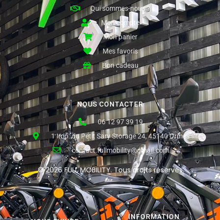
Qui sommes-nous ?
Mon compte
Mon panier
Mes favoris
Bon cadeau
NOUS CONTACTER
06 12 97 39 19
1 Imp. du Petit Sary Storage 24, 45140 Ormes
contact.fullmobility@gmail.com
© 2026 FULL MOBILITY. Tous droits réservés
INFORMATION