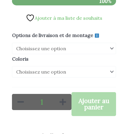
100%
était :
est :
Ajouter à ma liste de souhaits
3.629,00 €.
3.129,00 €.
quantité
Options de livraison et de montage
de
E-
Coloris
STOCK
MAX
Ajouter au
panier