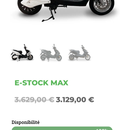
E-STOCK MAX
Le
Le
3.629,00
€
3.129,00
€
prix
prix
Disponibilité
initial
actuel