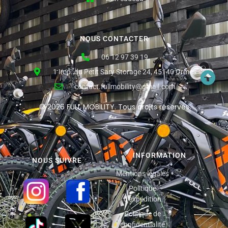
NOUS CONTACTER
06 12 97 39 19
1 Imp. du Petit Sary Storage 24, 45140 Ormes
contact.fullmobility@gmail.com
© 2026 FULL MOBILITY. Tous droits réservés
INFORMATION
NOUS SUIVRE
Mentions légales
Politique
d'expédition
Politique de
confidentialité