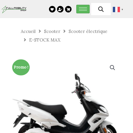
Aller
▼
au
contenu
Accueil
Scooter
Scooter électrique
E-STOCK MAX
Promo !