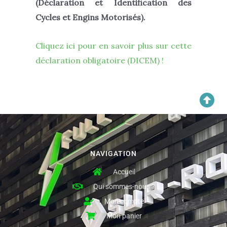
(
Déclaration et Identification des
Cycles et Engins Motorisés
).
Cliquez ici pour en savoir plus sur cette
déclaration obligatoire (DICEM) !
NAVIGATION
Accueil
Qui sommes-nous ?
Mon compte
Mon panier