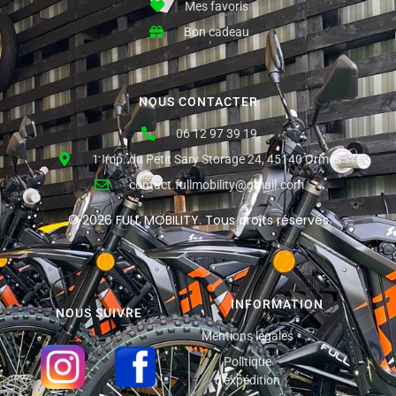
Mes favoris
Bon cadeau
NOUS CONTACTER
06 12 97 39 19
1 Imp. du Petit Sary Storage 24, 45140 Ormes
contact.fullmobility@gmail.com
© 2026 FULL MOBILITY. Tous droits réservés
INFORMATION
NOUS SUIVRE
Mentions légales
Politique
d'expédition