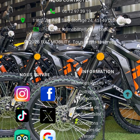
NOUS CONTACTER
06 12 97 39 19
1 Imp. du Petit Sary Storage 24, 45140 Ormes
contact.fullmobility@gmail.com
© 2026 FULL MOBILITY. Tous droits réservés
INFORMATION
NOUS SUIVRE
Mentions légales
Politique
d'expédition
Politique de
confidentialité
Conditions
Générales de
Ventes