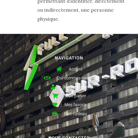
permettant d’identifier, directement
ou indirectement, une personne
physique.
NAVIGATION
Accueil
Qui sommes-nous ?
Mon compte
Mon panier
Mes favoris
Bon cadeau