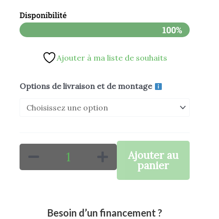
Disponibilité
prix :
100%
619,00 €
Ajouter à ma liste de souhaits
à
654,00 €
quantité
Options de livraison et de montage
de
Pocket
quad
électrique
Ajouter au
EA50
panier
KAYO
Besoin d’un financement ?