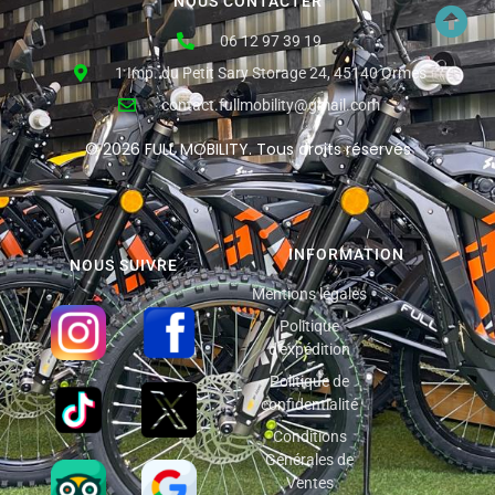
NOUS CONTACTER
06 12 97 39 19
1 Imp. du Petit Sary Storage 24, 45140 Ormes
contact.fullmobility@gmail.com
© 2026 FULL MOBILITY. Tous droits réservés
INFORMATION
NOUS SUIVRE
Mentions légales
Politique
d'expédition
Politique de
confidentialité
Conditions
Générales de
Ventes