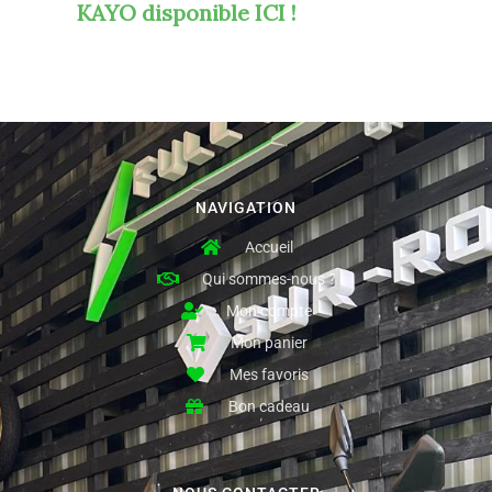
KAYO
disponible ICI !
NAVIGATION
Accueil
Qui sommes-nous ?
Mon compte
Mon panier
Mes favoris
Bon cadeau