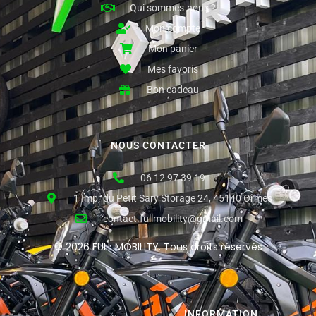
Qui sommes-nous ?
Mon compte
Mon panier
Mes favoris
Bon cadeau
NOUS CONTACTER
06 12 97 39 19
1 Imp. du Petit Sary Storage 24, 45140 Ormes
contact.fullmobility@gmail.com
© 2026 FULL MOBILITY. Tous droits réservés
INFORMATION