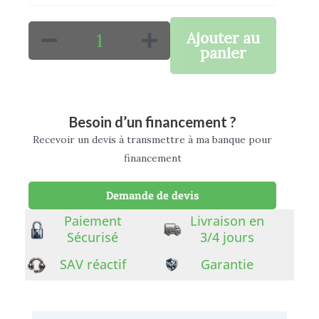
E-
Ajouter au
TWOW
panier
BOOSTER
SE
/
Besoin d’un financement ?
ES
Recevoir un devis à transmettre à ma banque pour
36V
financement
7.8AH
Demande de devis
Paiement
Livraison en
Sécurisé
3/4 jours
SAV réactif
Garantie