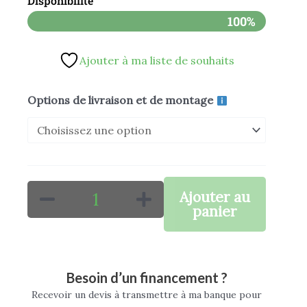
Disponibilité
prix :
100%
1.194,00
Ajouter à ma liste de souhaits
à
1.229,00
quantité
Options de livraison et de montage
de
Quad
électrique
EA70
Ajouter au
1400W
panier
KAYO
Besoin d’un financement ?
Recevoir un devis à transmettre à ma banque pour