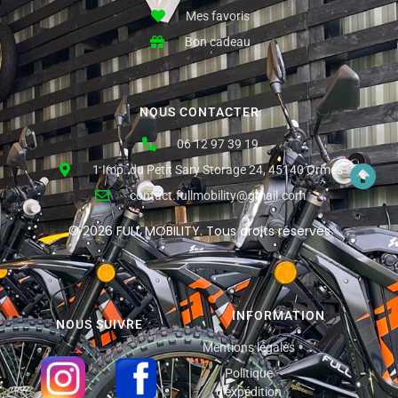
Mes favoris
Bon cadeau
NOUS CONTACTER
06 12 97 39 19
1 Imp. du Petit Sary Storage 24, 45140 Ormes
contact.fullmobility@gmail.com
© 2026 FULL MOBILITY. Tous droits réservés
INFORMATION
NOUS SUIVRE
Mentions légales
Politique
d'expédition