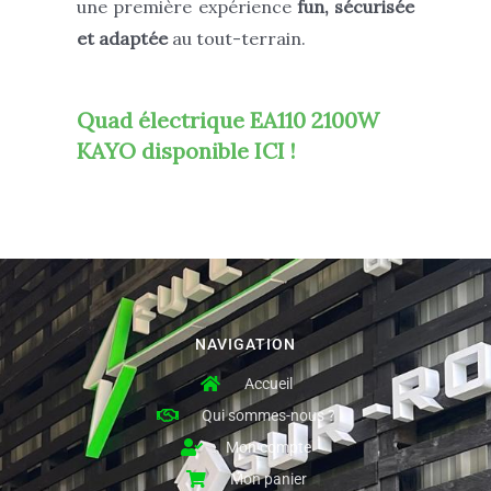
une première expérience
fun, sécurisée
et adaptée
au tout-terrain.
Quad électrique EA110 2100W
KAYO
disponible ICI !
NAVIGATION
Accueil
Qui sommes-nous ?
Mon compte
Mon panier