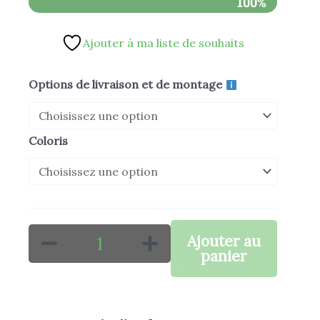
100%
Ajouter à ma liste de souhaits
quantité
Options de livraison et de montage
de
E-
Coloris
RETRO
MAX
Ajouter au
panier