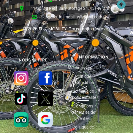
1 Imp. du Petit Sary Storage 24, 45140 Ormes
contact.fullmobility@gmail.com
© 2026 FULL MOBILITY. Tous droits réservés
INFORMATION
NOUS SUIVRE
Mentions légales
Politique
d'expédition
Politique de
confidentialité
Conditions
Générales de
Ventes
Politique de