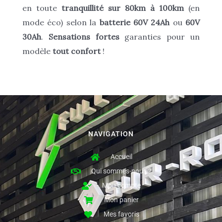
en toute
tranquillité sur 80km à 100km
(en
mode éco) selon la
batterie 60V 24Ah
ou
60V
30Ah
.
Sensations fortes
garanties pour un
modèle
tout confort
!
NAVIGATION
Accueil
Qui sommes-nous ?
Mon compte
Mon panier
Mes favoris