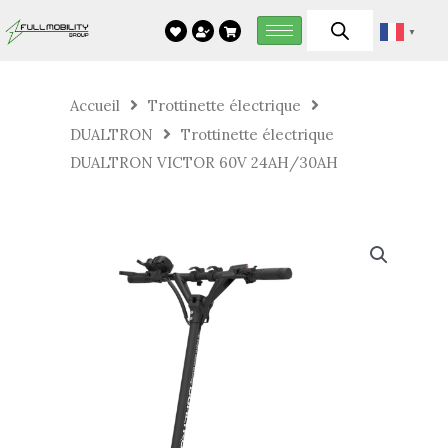
Aller
▼
au
contenu
Accueil
Trottinette électrique
DUALTRON
Trottinette électrique
DUALTRON VICTOR 60V 24AH/30AH