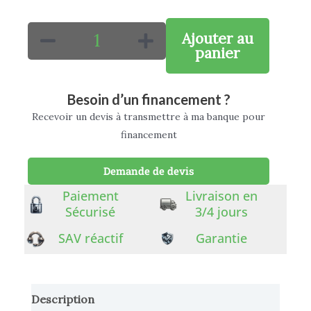
quantité
Ajouter au
de
panier
Trottinette
électrique
Besoin d’un financement ?
DUALTRON
Recevoir un devis à transmettre à ma banque pour
VICTOR
financement
60V
24AH/30AH
Demande de devis
Paiement
Livraison en
Sécurisé
3/4 jours
SAV réactif
Garantie
Description