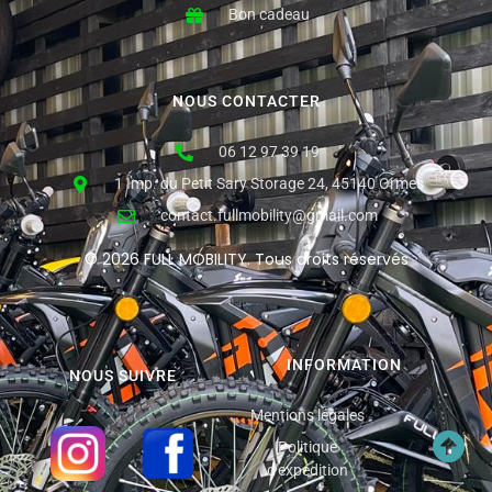
Bon cadeau
NOUS CONTACTER
06 12 97 39 19
1 Imp. du Petit Sary Storage 24, 45140 Ormes
contact.fullmobility@gmail.com
© 2026 FULL MOBILITY. Tous droits réservés
INFORMATION
NOUS SUIVRE
Mentions légales
Politique
d'expédition