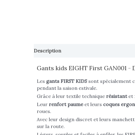
Description
Informations complémentai
Gants kids EIGHT First GAN001 - D
Les
gants FIRST KIDS
sont spécialement c
pendant la saison estivale.
Grâce à leur textile technique
résistant
et
Leur
renfort
paume
et leurs
coques
ergon
roues.
Avec leur design discret et leurs manchett
sur la route.
Légers, souples et faciles à enfiler, les FI