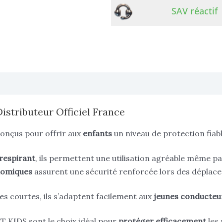
SAV réactif
res
istributeur Officiel France
onçus pour offrir aux
enfants
un niveau de protection fiab
respirant
, ils permettent une utilisation agréable même pa
omiques
assurent une sécurité renforcée lors des déplac
es courtes, ils s’adaptent facilement aux
jeunes
conducteu
RST KIDS sont le choix idéal pour
protéger efficacement
les