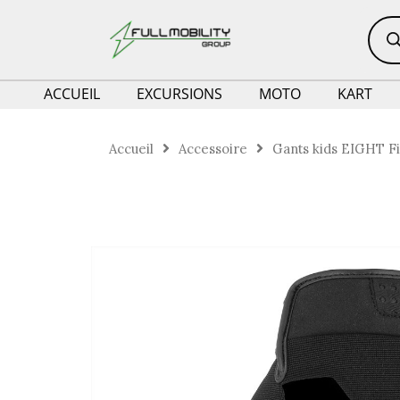
Aller
Rech
de
au
prod
contenu
ACCUEIL
EXCURSIONS
MOTO
KART
Accueil
Accessoire
Gants kids EIGHT F