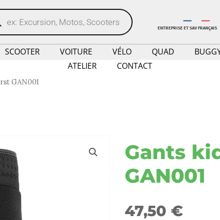
erche
uits
ENTREPRISE ET SAV FRANÇAIS
SCOOTER
VOITURE
VÉLO
QUAD
BUGG
ATELIER
CONTACT
irst GAN001
Gants ki
GAN001
47,50
€