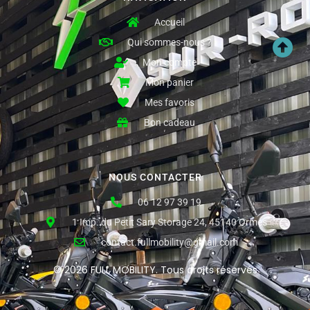
Accueil
Qui sommes-nous ?
Mon compte
Mon panier
Mes favoris
Bon cadeau
NOUS CONTACTER
06 12 97 39 19
1 Imp. du Petit Sary Storage 24, 45140 Ormes
contact.fullmobility@gmail.com
© 2026 FULL MOBILITY. Tous droits réservés