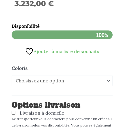
3.232,00
€
Disponibilité
100%
Ajouter à ma liste de souhaits
quantité
Coloris
de
Scooter
thermique
homologué
Options livraison
VELOCIFERO
Livraison à domicile
TENNIS
Le transporteur vous contactera pour convenir d’un créneau
de livraison selon vos disponibilités. Vous pouvez également
125cc