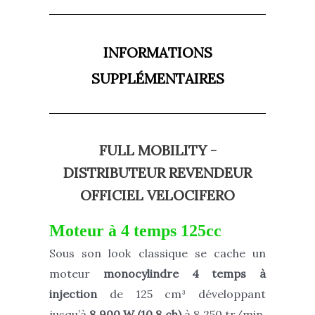
INFORMATIONS
SUPPLÉMENTAIRES
FULL MOBILITY -
DISTRIBUTEUR REVENDEUR
OFFICIEL VELOCIFERO
Moteur à 4 temps 125cc
Sous son look classique se cache un
moteur
monocylindre 4 temps à
injection
de 125 cm³ développant
jusqu’à
8 900 W (10,8 ch)
à 8 250 tr/min.