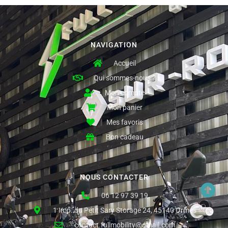
NAVIGATION
Accueil
Qui sommes-nous ?
Mon compte
Mon panier
Mes favoris
Bon cadeau
NOUS CONTACTER
06 12 97 39 19
1 Imp. du Petit Sary Storage 24, 45140 Ormes
contact.fullmobility@gmail.com