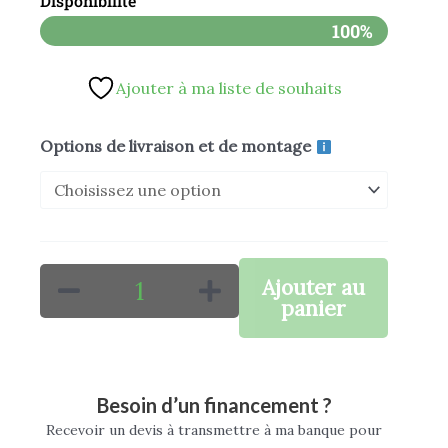
Disponibilité
prix :
100%
4.472,
Ajouter à ma liste de souhaits
à
4.562,
quantité
Options de livraison et de montage
de
Quad
A300
300cc
Ajouter au
KAYO
panier
Besoin d’un financement ?
Recevoir un devis à transmettre à ma banque pour