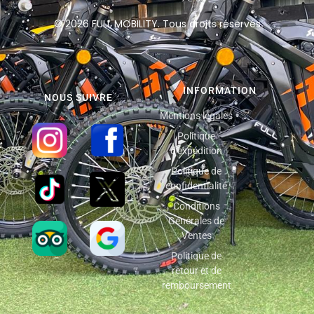
© 2026 FULL MOBILITY. Tous droits réservés
INFORMATION
NOUS SUIVRE
Mentions légales
Politique
d'expédition
Politique de
confidentialité
Conditions
Générales de
Ventes
Politique de
retour et de
remboursement