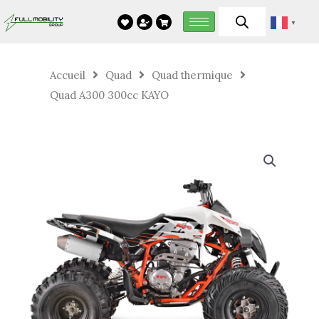
Aller
▼
au
contenu
Accueil
Quad
Quad thermique
Quad A300 300cc KAYO