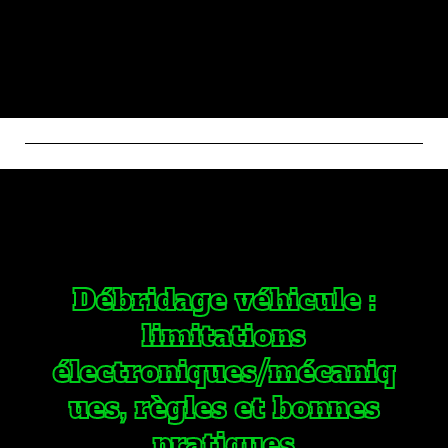
Débridage véhicule :
limitations
électroniques/mécaniq
ues, règles et bonnes
pratiques