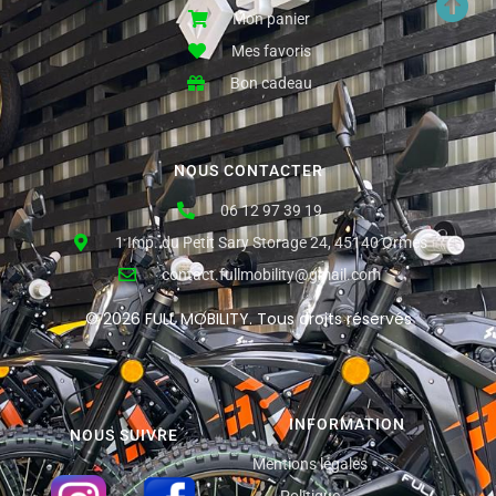
Mon panier
Mes favoris
Bon cadeau
NOUS CONTACTER
06 12 97 39 19
1 Imp. du Petit Sary Storage 24, 45140 Ormes
contact.fullmobility@gmail.com
© 2026 FULL MOBILITY. Tous droits réservés
INFORMATION
NOUS SUIVRE
Mentions légales