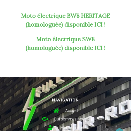
Moto électrique BW8 HERITAGE
(homologuée)
disponible ICI !
Moto électrique SW8
(homologuée)
disponible ICI !
NAVIGATION
Accueil
Qui sommes-nous ?
Mon compte