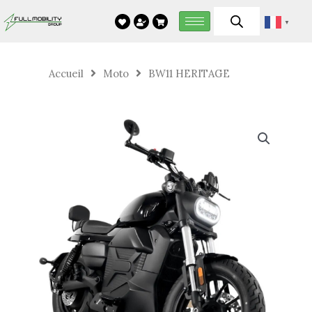
Aller
▼
au
contenu
Accueil
Moto
BW11 HERITAGE