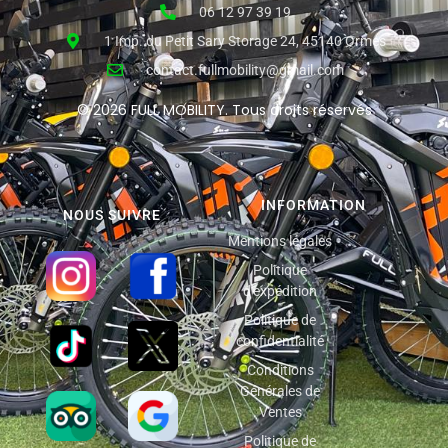
06 12 97 39 19
1 Imp. du Petit Sary Storage 24, 45140 Ormes
contact.fullmobility@gmail.com
© 2026 FULL MOBILITY. Tous droits réservés
INFORMATION
NOUS SUIVRE
Mentions légales
Politique
d'expédition
Politique de
confidentialité
Conditions
Générales de
Ventes
Politique de