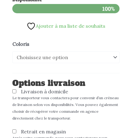
100%
Ajouter à ma liste de souhaits
quantité
Coloris
de
Moto
électrique
TC
Options livraison
SUPER
Livraison à domicile
SOCO
Le transporteur vous contactera pour convenir d’un créneau
de livraison selon vos disponibilités. Vous pouvez également
choisir de récupérer votre commande en agence
directement chez le transporteur.
Retrait en magasin
Après votre commande, nous vous contacterons pour