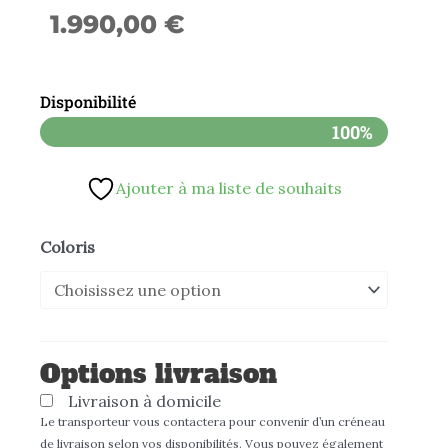
1.990,00
€
Disponibilité
100%
Ajouter à ma liste de souhaits
quantité
Coloris
de
Scooter
électrique
CUX
Options livraison
SUPER
Livraison à domicile
SOCO
Le transporteur vous contactera pour convenir d’un créneau
de livraison selon vos disponibilités. Vous pouvez également