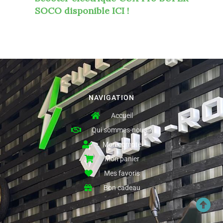
SOCO disponible ICI !
NAVIGATION
Accueil
Qui sommes-nous ?
Mon compte
Mon panier
Mes favoris
Bon cadeau