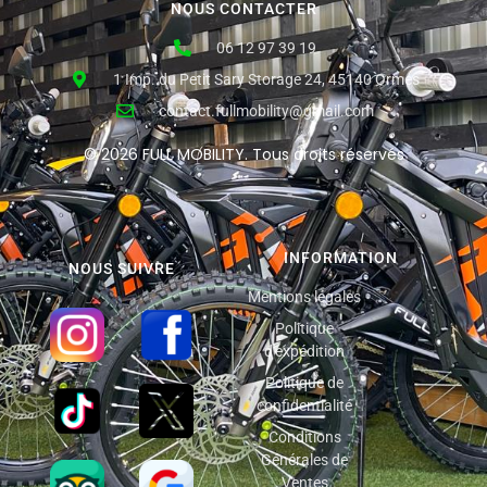
NOUS CONTACTER
06 12 97 39 19
1 Imp. du Petit Sary Storage 24, 45140 Ormes
contact.fullmobility@gmail.com
© 2026 FULL MOBILITY. Tous droits réservés
INFORMATION
NOUS SUIVRE
Mentions légales
Politique
d'expédition
Politique de
confidentialité
Conditions
Générales de
Ventes